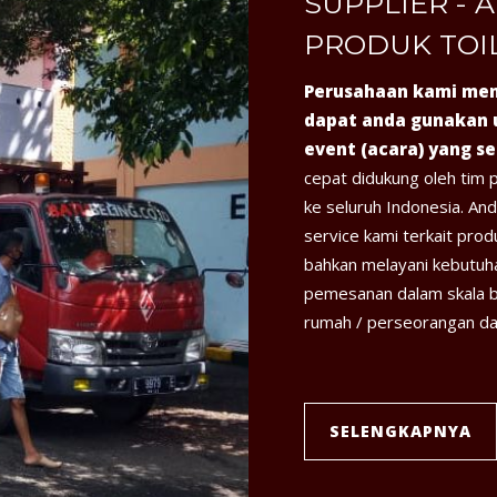
SUPPLIER - A
PRODUK TOI
Perusahaan kami men
dapat anda gunakan 
event (acara) yang s
cepat didukung oleh tim 
ke seluruh Indonesia. An
service kami terkait pro
bahkan melayani kebutuha
pemesanan dalam skala 
rumah / perseorangan da
SELENGKAPNYA