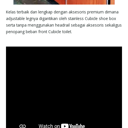
Kelas terbaik dan lengkap dengan aksesoris premium dimana
adjustable legnya digantikan oleh stainless Cubicle shoe box
serta tanpa menggunakan headrail sebagai aksesoris sekaligus
penopang beban front Cubicle toilet.