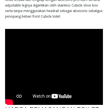
adjustable legnya digantikan oleh stainless Cubicle shoe box
serta tanpa menggunakan headrail sebagai aksesoris sekaligus
penopang beban front Cubicle toilet.