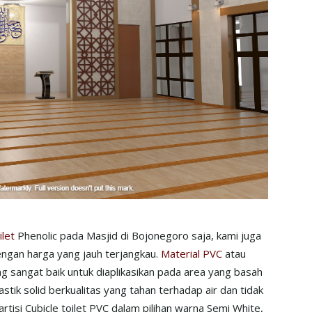
let
Phenolic pada Masjid di Bojonegoro saja, kami juga
engan harga yang jauh terjangkau.
Material PVC
atau
ng sangat baik untuk diaplikasikan pada area yang basah
astik solid berkualitas yang tahan terhadap air dan tidak
isi Cubicle toilet PVC dalam pilihan warna Semi White,