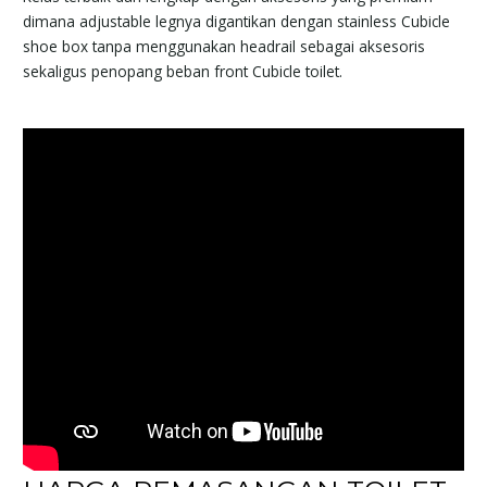
dimana adjustable legnya digantikan dengan stainless Cubicle
shoe box tanpa menggunakan headrail sebagai aksesoris
sekaligus penopang beban front Cubicle toilet.